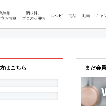
業態別
調味料、
レシピ
商品
動画
キャ
役立ち情報
プロの活用術
の⽅はこちら
まだ会