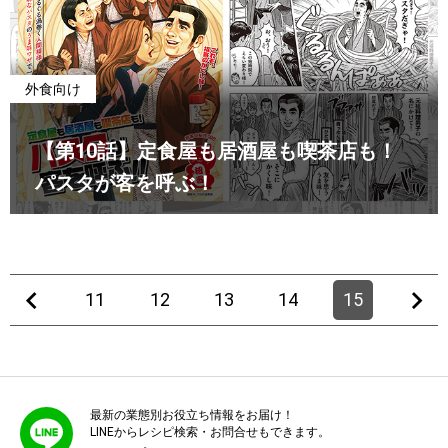
外食向け
【第10話】定食屋も居酒屋も喫茶店も！
パスタが客を呼ぶ！
11
12
13
14
15
最新の業態別お役立ち情報をお届け！
LINEからレシピ検索・お問合せもできます。