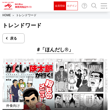
会員登録
ログイン
お問
検索
HOME
トレンドワード
い合
わせ
トレンドワード
戻る
#「ほんだし®」
外食向け