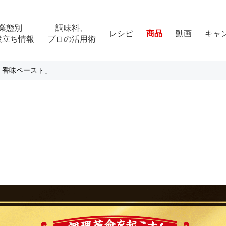
業態別
調味料、
レシピ
商品
動画
キャ
役立ち情報
プロの活用術
o® 香味ペースト」