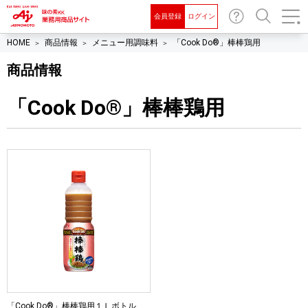
会員登録
ログイン
お問
検索
HOME
商品情報
メニュー用調味料
「Cook Do®」棒棒鶏用
い合
商品情報
わせ
「Cook Do®」棒棒鶏用
「Cook Do®」棒棒鶏用１Ｌボトル