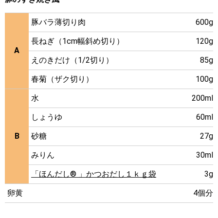
豚バラ薄切り肉
600g
長ねぎ（1cm幅斜め切り）
120g
A
えのきだけ（1/2切り）
85g
春菊（ザク切り）
100g
水
200ml
しょうゆ
60ml
B
砂糖
27g
みりん
30ml
「ほんだし® 」かつおだし１ｋｇ袋
3g
卵黄
4個分