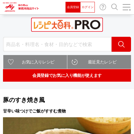
会員登録
ログイン
お問
検索
い合
わせ
検索
お気に入りレシピ
最近見たレシピ
会員登録でお気に入り機能が使えます
豚のすき焼き風
甘辛い味つけでご飯がすすむ煮物