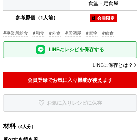
食堂・定食屋
参考原価（1人前）
会員限定
#事業所給食
#和食
#外食
#居酒屋
#煮物
#給食
LINEにレシピを保存する
LINEに保存とは？
会員登録でお気に入り機能が使えます
お気に入りレシピに保存
材料
（4人分）
豚のすき焼き風