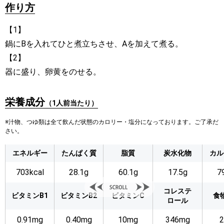
作り方
【1】
鍋にBを入れてひと煮立ちさせ、Aを加えて煮る。
【2】
器に盛り、卵黄をのせる。
栄養成分
（1人前当たり）
※汁物、つゆ類は全て飲んだ状態のカロリー・塩分になっております。ご了承だ
さい。
エネルギー
たんぱく質
脂質
炭水化物
カル
703kcal
28.1g
60.1g
17.5g
7
コレステ
ビタミンB1
ビタミンB2
ビタミンC
食
ロール
0.91mg
0.40mg
10mg
346mg
2