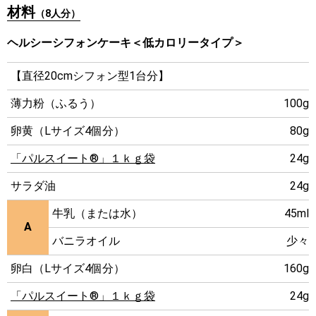
材料
（8人分）
ヘルシーシフォンケーキ＜低カロリータイプ＞
【直径20cmシフォン型1台分】
薄力粉（ふるう）
100g
卵黄（Lサイズ4個分）
80g
「パルスイート®」１ｋｇ袋
24g
サラダ油
24g
牛乳（または水）
45ml
A
バニラオイル
少々
卵白（Lサイズ4個分）
160g
「パルスイート®」１ｋｇ袋
24g