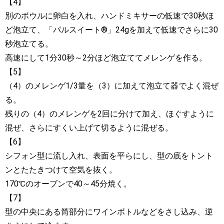
【4】
別のボウルに卵白を入れ、ハンドミキサーの低速で30秒ほ
ど泡立て、「パルスイート®」24gを加えて低速でさらに30
秒泡立てる。
高速にして1分30秒～2分ほど泡立ててメレンゲを作る。
【5】
（4）のメレンゲ1/3量を（3）に加えて泡立て器でよく混ぜ
る。
残りの（4）のメレンゲを2回に分けて加え、ほぐすように
混ぜ、さらにすくい上げて切るように混ぜる。
【6】
シフォン型に流し入れ、表面を平らにし、型の底をトント
ンとたたきつけて空気を抜く。
170℃のオーブンで40～45分焼く。
【7】
型の中央にある筒部分にワインボトルなどをさし込み、逆