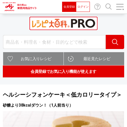
会員登録
ログイン
お問
検索
い合
わせ
検索
お気に入りレシピ
最近見たレシピ
会員登録でお気に入り機能が使えます
ヘルシーシフォンケーキ＜低カロリータイプ＞
砂糖より38kcalダウン！（1人前当り）