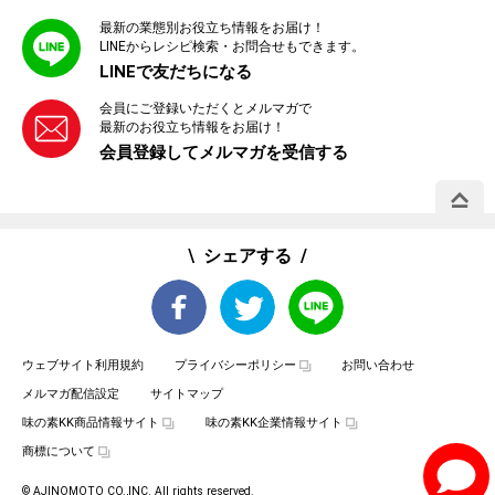
最新の業態別お役立ち情報をお届け！
LINEからレシピ検索・お問合せもできます。
LINEで友だちになる
会員にご登録いただくとメルマガで
最新のお役立ち情報をお届け！
会員登録してメルマガを受信する
PAGE 
シェアする
ウェブサイト利用規約
プライバシーポリシー
お問い合わせ
メルマガ配信設定
サイトマップ
味の素KK商品情報サイト
味の素KK企業情報サイト
商標について
© AJINOMOTO CO.,INC. All rights reserved.