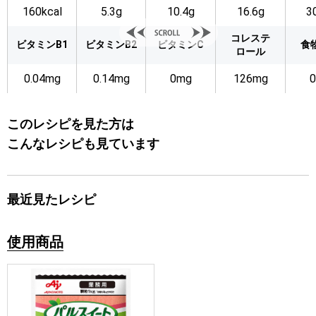
160kcal
5.3g
10.4g
16.6g
3
コレステ
ビタミンB1
ビタミンB2
ビタミンC
食
ロール
0.04mg
0.14mg
0mg
126mg
0
このレシピを見た方は
こんなレシピも見ています
最近見たレシピ
使用商品