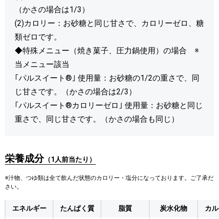
（かさの場合は1/3）
(2)カロリー：お砂糖と同じ甘さで、カロリーゼロ、糖
類ゼロです。
◆特殊メニュー（焼き菓子、圧力鍋使用）の場合 ※
当メニュー該当
｢パルスイート®｣ 使用量：お砂糖の1/2の重さで、同
じ甘さです。（かさの場合は2/3）
｢パルスイート®カロリーゼロ｣ 使用量：お砂糖と同じ
重さで、同じ甘さです。（かさの場合も同じ）
栄養成分
（1人前当たり）
※汁物、つゆ類は全て飲んだ状態のカロリー・塩分になっております。ご了承だ
さい。
エネルギー
たんぱく質
脂質
炭水化物
カル