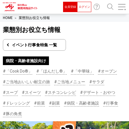
会員登録
ログイン
お
検索
HOME
業態別お役立ち情報
問
い
業態別お役立ち情報
合
わ
イベント行事食特集 一覧
せ
病院・高齢者施設向け
#「Cook Do®」
#「ほんだし®」
#「中華味」
#オーブン
#ご当地おいしい献立の旅
#ご当地メニュー
#サラダ
#スープ
#スイーツ
#スチコンレシピ
#デザート・おやつ
#ドレッシング
#前菜
#副菜
#病院・高齢者施設
#行事食
#豚の角煮