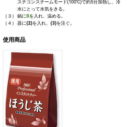
スチコンスチームモード(100℃)で約5分加熱し、冷
水にとって水気をきる。
（３）
鍋に
B
を入れ、温める。
（４）
器に
(2)
を入れ、
(3)
を注ぐ。
使用商品