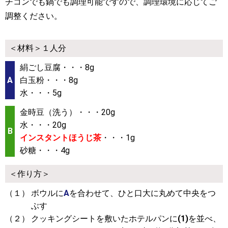
チコンでも鍋でも調理可能ですので、調理環境に応じてご
調整ください。
＜材料＞１人分
絹ごし豆腐・・・8g
白玉粉・・・8g
水・・・5g
金時豆（洗う）・・・20g
水・・・20g
インスタントほうじ茶
・・・1g
砂糖・・・4g
＜作り方＞
（１）
ボウルに
A
を合わせて、ひと口大に丸めて中央をつ
ぶす
（２）
クッキングシートを敷いたホテルパンに
(1)
を並べ、