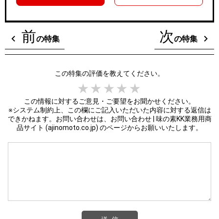
前
次
の特集
の特集
この特集の評価を教えてください。
1 star
2 stars
3 stars
4 stars
5 stars
この情報に対するご意見・ご要望をお聞かせください。
※システム制約上、この欄にご記入いただいた内容に対する返信は
できかねます。お問い合わせは、
お問い合わせ | 味の素KK業務用商
品サイト (ajinomoto.co.jp)
のページからお願いいたします。