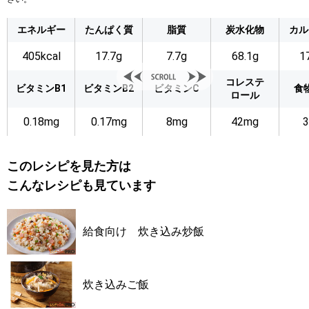
エネルギー
たんぱく質
脂質
炭水化物
カル
405kcal
17.7g
7.7g
68.1g
1
コレステ
ビタミンB1
ビタミンB2
ビタミンC
食
ロール
0.18mg
0.17mg
8mg
42mg
3
このレシピを見た方は
こんなレシピも見ています
給食向け 炊き込み炒飯
炊き込みご飯