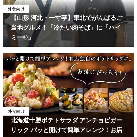
外食向け
【山形 河北・一寸亭】東北でがんばるご
当地グルメ！「冷たい肉そば」に「ハイ
ミー®」
外食向け
北海道十勝ポテトサラダ アンチョビガー
リック パッと開けて簡単アレンジ！お店