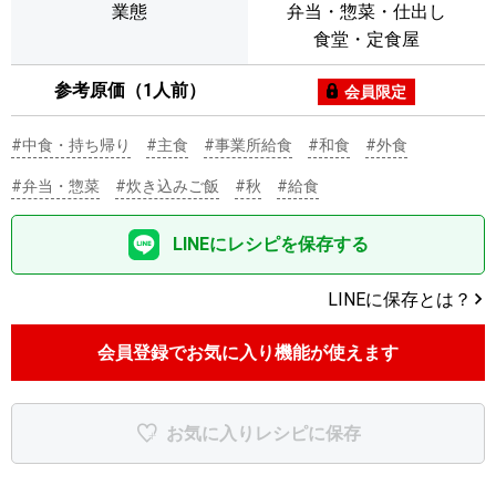
業態
弁当・惣菜・仕出し
食堂・定食屋
参考原価（1人前）
会員限定
#中食・持ち帰り
#主食
#事業所給食
#和食
#外食
#弁当・惣菜
#炊き込みご飯
#秋
#給食
LINEにレシピを保存する
LINEに保存とは？
会員登録でお気に入り機能が使えます
お気に入りレシピに保存