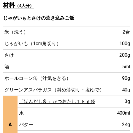
材料
（4人分）
じゃがいもとさけの炊き込みご飯
米（洗う）
2合
じゃがいも（1cm角切り）
100g
さけ
200g
酒
5ml
ホールコーン缶（汁気をきる）
90g
グリーンアスパラガス（斜め薄切り・塩ゆで）
40g
「ほんだし® 」かつおだし１ｋｇ袋
3g
水
400ml
A
バター
24g