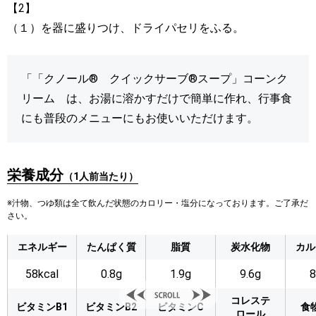
【2】
（１）を器に盛りつけ、ドライパセリをふる。
「「クノール® クイックサーブ®スープ」コーンク
リーム は、お湯に溶かすだけで簡単に作れ、行事食
にも普段のメニューにもお使いいただけます。
栄養成分
（1人前当たり）
※汁物、つゆ類は全て飲んだ状態のカロリー・塩分になっております。ご了承だ
さい。
エネルギー
たんぱく質
脂質
炭水化物
カル
58kcal
0.8g
1.9g
9.6g
コレステ
ビタミンB1
ビタミンB2
ビタミンC
食
ロール