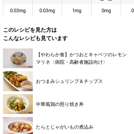
0.03mg
0.03mg
1mg
0mg
0
このレシピを見た方は
こんなレシピも見ています
【やわらか食】かつおとキャベツのレモン
マリネ〈病院・高齢者施設向け〉
おつまみシュリンプ＆チップス
中華風鶏の照り焼き丼
たらとじゃがいもの煮込み