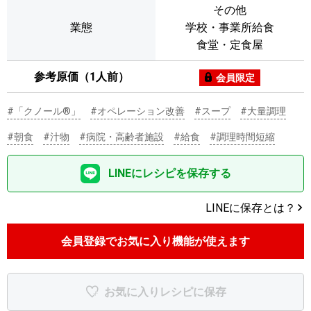
その他
業態
学校・事業所給食
食堂・定食屋
参考原価（1人前）
会員限定
#「クノール®」
#オペレーション改善
#スープ
#大量調理
#朝食
#汁物
#病院・高齢者施設
#給食
#調理時間短縮
LINEにレシピを保存する
LINEに保存とは？
会員登録でお気に入り機能が使えます
お気に入りレシピに保存