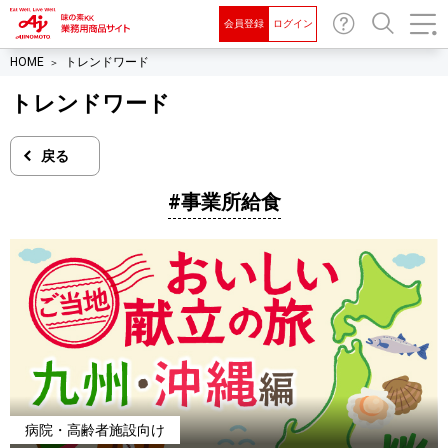
会員登録
ログイン
お問
検索
HOME
トレンドワード
い合
わせ
トレンドワード
戻る
#事業所給食
病院・高齢者施設向け