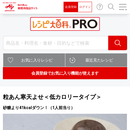
会員登録
ログイン
お問
検索
い合
わせ
検索
お気に入りレシピ
最近見たレシピ
会員登録でお気に入り機能が使えます
粒あん寒天よせ＜低カロリータイプ＞
砂糖より41kcalダウン！（1人前当り）