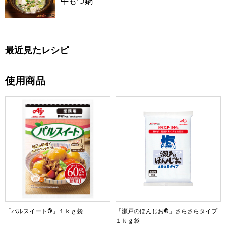
牛もつ鍋
最近見たレシピ
使用商品
「パルスイート®」１ｋｇ袋
「瀬戸のほんじお®」さらさらタイプ
１ｋｇ袋