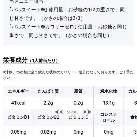
当メニュー該当
｢パルスイート®｣ 使用量：お砂糖の1/2の重さで、同
じ甘さです。（かさの場合は2/3）
｢パルスイート®カロリーゼロ｣ 使用量：お砂糖と同じ
重さで、同じ甘さです。（かさの場合も同じ）
栄養成分
（1人前当たり）
※汁物、つゆ類は全て飲んだ状態のカロリー・塩分になっております。ご了承だ
さい。
エネルギー
たんぱく質
脂質
炭水化物
カル
41kcal
2.2g
0.2g
13.1g
コレステ
ビタミンB1
ビタミンB2
ビタミンC
食
ロール
0.05mg
0.02mg
0mg
0mg
3