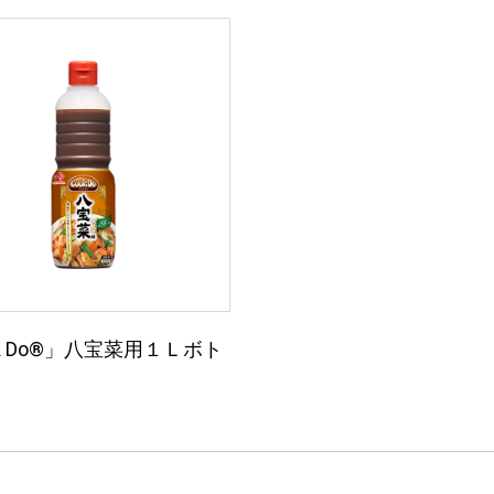
k Do®」八宝菜用１Ｌボト