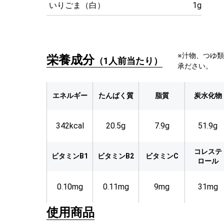
いりごま（白）
1g
※汁物、つゆ
栄養成分
（1人前当たり）
承ださい。
エネルギー
たんぱく質
脂質
炭水化物
342kcal
20.5g
7.9g
51.9g
コレステ
ビタミンB1
ビタミンB2
ビタミンC
ロール
0.10mg
0.11mg
9mg
31mg
使用商品