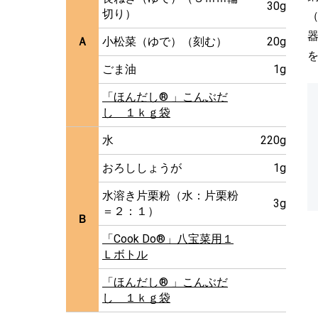
30g
切り）
Ａ
小松菜（ゆで）（刻む）
20g
ごま油
1g
「ほんだし® 」こんぶだ
し １ｋｇ袋
水
220g
おろししょうが
1g
水溶き片栗粉（水：片栗粉
3g
＝２：１）
Ｂ
「Cook Do®」八宝菜用１
Ｌボトル
「ほんだし® 」こんぶだ
し １ｋｇ袋