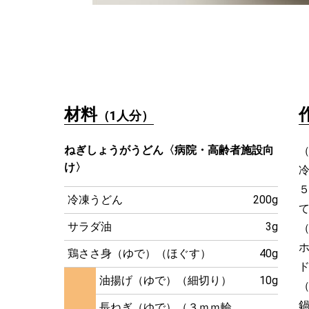
材料
（1人分）
ねぎしょうがうどん〈病院・高齢者施設向
け〉
冷凍うどん
200g
サラダ油
3g
鶏ささ身（ゆで）（ほぐす）
40g
油揚げ（ゆで）（細切り）
10g
長ねぎ（ゆで）（３ｍｍ輪