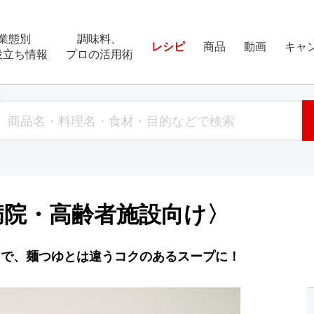
業態別
調味料、
レシピ
商品
動画
キャ
役立ち情報
プロの活用術
病院・高齢者施設向け〉
とで、麺つゆとは違うコクのあるスープに！