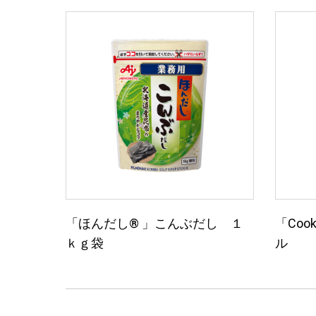
「ほんだし® 」こんぶだし １
「Coo
ｋｇ袋
ル