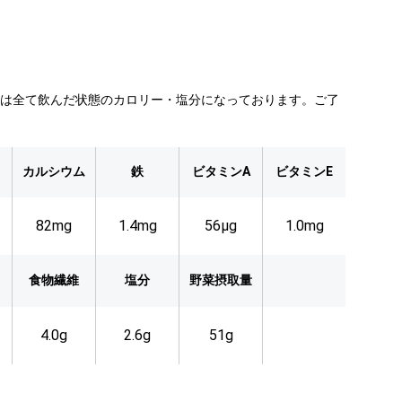
類は全て飲んだ状態のカロリー・塩分になっております。ご了
カルシウム
鉄
ビタミンA
ビタミンE
82mg
1.4mg
56µg
1.0mg
食物繊維
塩分
野菜摂取量
4.0g
2.6g
51g