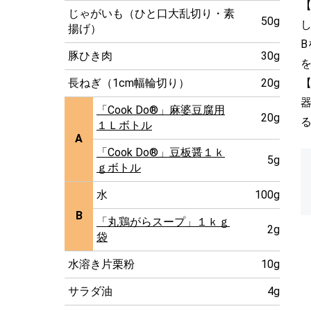
【
じゃがいも（ひと口大乱切り・素
50g
揚げ）
豚ひき肉
30g
長ねぎ（1cm幅輪切り）
20g
【
「Cook Do®」麻婆豆腐用
20g
１Ｌボトル
A
「Cook Do®」豆板醤１ｋ
5g
ｇボトル
水
100g
B
「丸鶏がらスープ」１ｋｇ
2g
袋
水溶き片栗粉
10g
サラダ油
4g