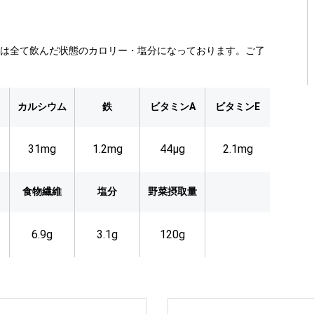
類は全て飲んだ状態のカロリー・塩分になっております。ご了
カルシウム
鉄
ビタミンA
ビタミンE
31mg
1.2mg
44µg
2.1mg
食物繊維
塩分
野菜摂取量
6.9g
3.1g
120g