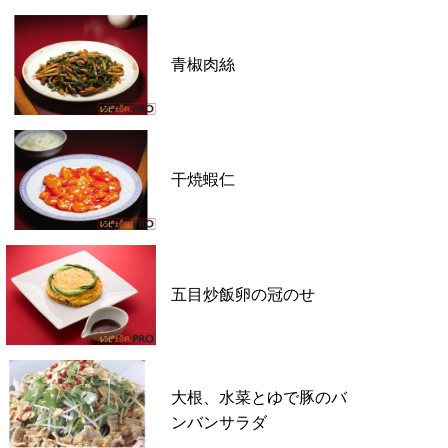
青椒肉絲
干焼蝦仁
五目炒飯卵の冠のせ
大根、水菜とゆで豚のバ
ンバンサラダ