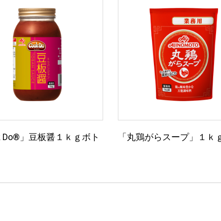
k Do®」豆板醤１ｋｇボト
「丸鶏がらスープ」１ｋ