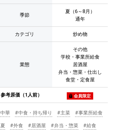
夏（6～8月）
季節
通年
カテゴリ
炒め物
その他
学校・事業所給食
業態
居酒屋
弁当・惣菜・仕出し
食堂・定食屋
参考原価（1人前）
会員限定
#中華
#中食・持ち帰り
#主菜
#事業所給食
#夏
#外食
#居酒屋
#弁当・惣菜
#給食