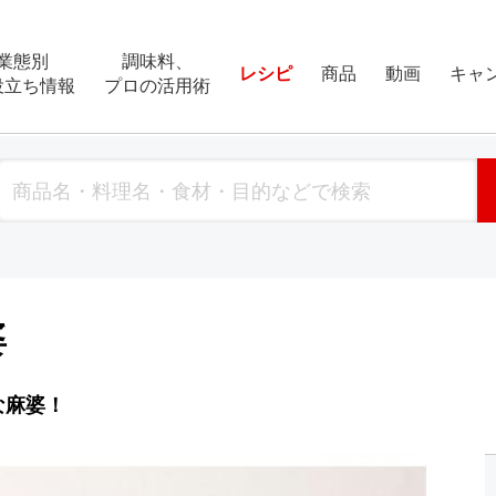
業態別
調味料、
レシピ
商品
動画
キャ
役立ち情報
プロの活用術
婆
な麻婆！