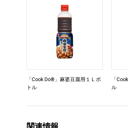
「Cook Do®」麻婆豆腐用１Ｌボ
「Coo
トル
ル
関連情報