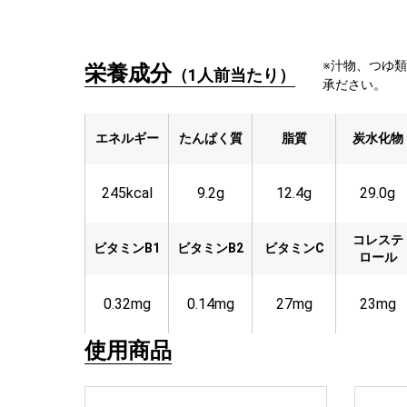
※汁物、つゆ
栄養成分
（1人前当たり）
承ださい。
エネルギー
たんぱく質
脂質
炭水化物
245kcal
9.2g
12.4g
29.0g
コレステ
ビタミンB1
ビタミンB2
ビタミンC
ロール
0.32mg
0.14mg
27mg
23mg
使用商品