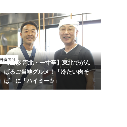
外食向け
【山形 河北・一寸亭】東北でがん
ばるご当地グルメ！「冷たい肉そ
ば」に「ハイミー®」