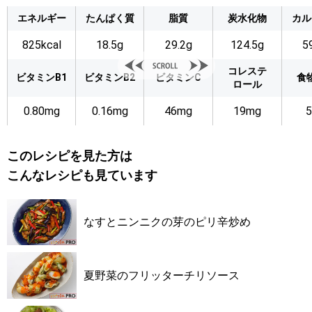
エネルギー
たんぱく質
脂質
炭水化物
カル
825kcal
18.5g
29.2g
124.5g
5
コレステ
ビタミンB1
ビタミンB2
ビタミンC
食
ロール
0.80mg
0.16mg
46mg
19mg
5
このレシピを見た方は
こんなレシピも見ています
なすとニンニクの芽のピリ辛炒め
夏野菜のフリッターチリソース