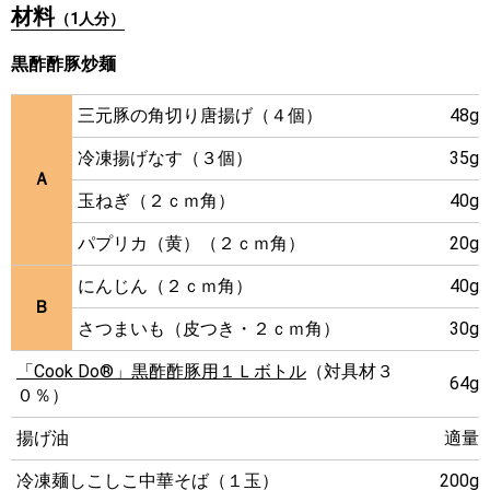
材料
（1人分）
黒酢酢豚炒麺
三元豚の角切り唐揚げ（４個）
48g
冷凍揚げなす（３個）
35g
Ａ
玉ねぎ（２ｃｍ角）
40g
パプリカ（黄）（２ｃｍ角）
20g
にんじん（２ｃｍ角）
40g
Ｂ
さつまいも（皮つき・２ｃｍ角）
30g
「Cook Do®」黒酢酢豚用１Ｌボトル
（対具材３
64g
０％）
揚げ油
適量
冷凍麺しこしこ中華そば（１玉）
200g