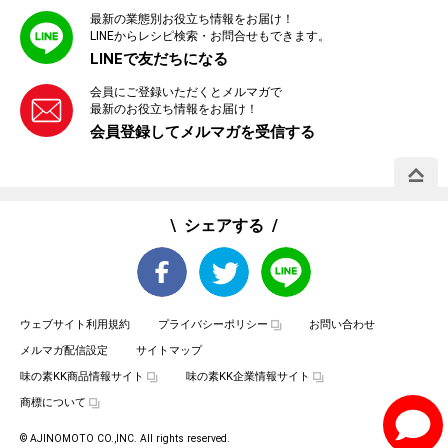
最新の業態別お役立ち情報をお届け！
LINEからレシピ検索・お問合せもできます。
LINEで友だちになる
会員にご登録いただくとメルマガで
最新のお役立ち情報をお届け！
会員登録してメルマガを受信する
PAGE 
シェアする
ウェブサイト利用規約
プライバシーポリシー
お問い合わせ
メルマガ配信設定
サイトマップ
味の素KK商品情報サイト
味の素KK企業情報サイト
商標について
© AJINOMOTO CO.,INC. All rights reserved.