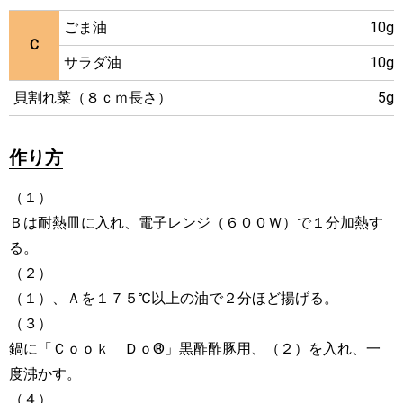
ごま油
10g
Ｃ
サラダ油
10g
貝割れ菜（８ｃｍ長さ）
5g
作り方
（１）
Ｂは耐熱皿に入れ、電子レンジ（６００Ｗ）で１分加熱す
る。
（２）
（１）、Ａを１７５℃以上の油で２分ほど揚げる。
（３）
鍋に「Ｃｏｏｋ Ｄｏ®」黒酢酢豚用、（２）を入れ、一
度沸かす。
（４）