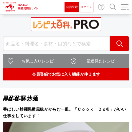
会員登録
ログイン
お問
検索
い合
わせ
検索
お気に入りレシピ
最近見たレシピ
会員登録でお気に入り機能が使えます
黒酢酢豚炒麺
香ばしい炒麺黒酢風味がからむ一皿。「Ｃｏｏｋ Ｄｏ®」がいい
仕事をしています！