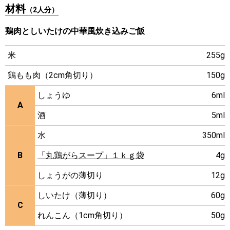
材料
（2人分）
鶏肉としいたけの中華風炊き込みご飯
米
255g
鶏もも肉（2cm角切り）
150g
しょうゆ
6ml
A
酒
5ml
水
350ml
B
「丸鶏がらスープ」１ｋｇ袋
4g
しょうがの薄切り
12g
しいたけ（薄切り）
60g
C
れんこん（1cm角切り）
50g