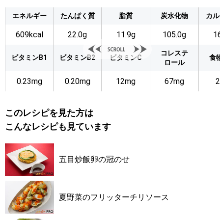
エネルギー
たんぱく質
脂質
炭水化物
カル
609kcal
22.0g
11.9g
105.0g
1
コレステ
ビタミンB1
ビタミンB2
ビタミンC
食
ロール
0.23mg
0.20mg
12mg
67mg
2
このレシピを見た方は
こんなレシピも見ています
五目炒飯卵の冠のせ
夏野菜のフリッターチリソース