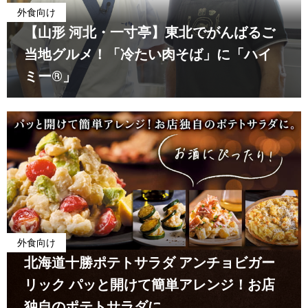
外食向け
【山形 河北・一寸亭】東北でがんばるご
当地グルメ！「冷たい肉そば」に「ハイ
ミー®」
外食向け
北海道十勝ポテトサラダ アンチョビガー
リック パッと開けて簡単アレンジ！お店
独自のポテトサラダに。