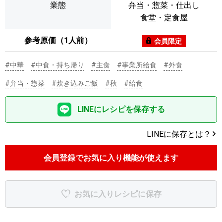
業態
弁当・惣菜・仕出し
食堂・定食屋
参考原価（1人前）
会員限定
#中華
#中食・持ち帰り
#主食
#事業所給食
#外食
#弁当・惣菜
#炊き込みご飯
#秋
#給食
LINEにレシピを保存する
LINEに保存とは？
会員登録でお気に入り機能が使えます
お気に入りレシピに保存