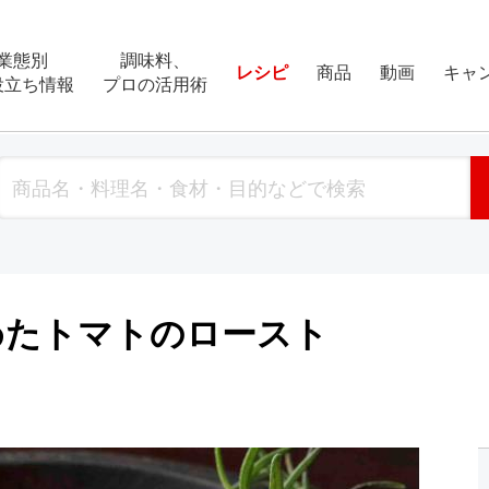
業態別
調味料、
レシピ
商品
動画
キャ
役立ち情報
プロの活用術
めたトマトのロースト