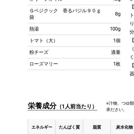
【
Ｇベジクック 香るバジル９０ｇ
8g
袋
熱湯
100g
【
トマト（大）
1個
（
粉チーズ
適量
ローズマリー
1枚
【
※汁物、つゆ
栄養成分
（1人前当たり）
承ださい。
エネルギー
たんぱく質
脂質
炭水化物