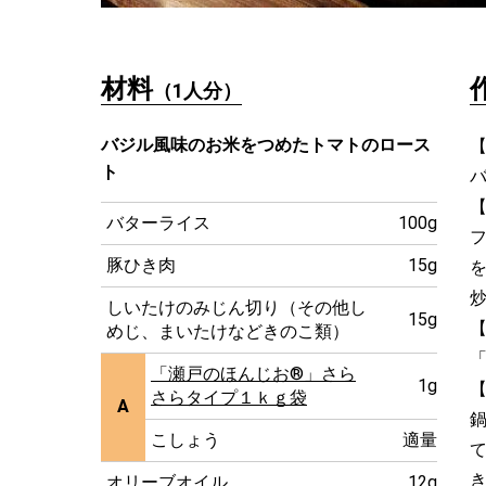
材料
（1人分）
バジル風味のお米をつめたトマトのロース
【
ト
【
バターライス
100g
豚ひき肉
15g
しいたけのみじん切り（その他し
15g
【
めじ、まいたけなどきのこ類）
「瀬戸のほんじお®」さら
1g
【
さらタイプ１ｋｇ袋
A
こしょう
適量
オリーブオイル
12g