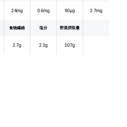
24mg
0.6mg
90µg
2.7mg
食物繊維
塩分
野菜摂取量
2.7g
2.3g
207g