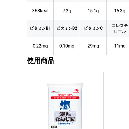
368kcal
7.2g
15.1g
16.3g
コレステ
ビタミンB1
ビタミンB2
ビタミンC
ロール
0.22mg
0.10mg
29mg
11mg
使用商品