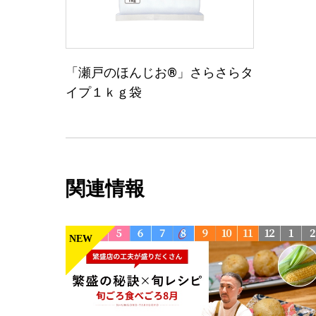
「瀬戸のほんじお®」さらさらタ
イプ１ｋｇ袋
関連情報
NEW