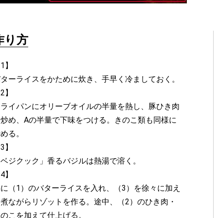
作り方
1】
バターライスをかために炊き、手早く冷ましておく。
2】
フライパンにオリーブオイルの半量を熱し、豚ひき肉
を炒め、Aの半量で下味をつける。きのこ類も同様に
炒める。
3】
「ベジクック」香るバジルは熱湯で溶く。
4】
鍋に（1）のバターライスを入れ、（3）を徐々に加え
て煮ながらリゾットを作る。途中、（2）のひき肉・
きのこを加えて仕上げる。