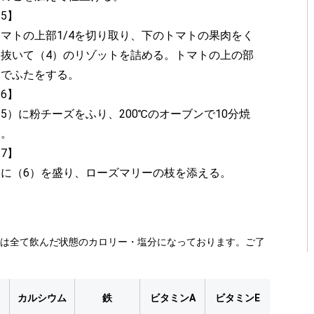
5】
トマトの上部1/4を切り取り、下のトマトの果肉をく
り抜いて（4）のリゾットを詰める。トマトの上の部
分でふたをする。
6】
5）に粉チーズをふり、200℃のオーブンで10分焼
く。
7】
器に（6）を盛り、ローズマリーの枝を添える。
類は全て飲んだ状態のカロリー・塩分になっております。ご了
カルシウム
鉄
ビタミンA
ビタミンE