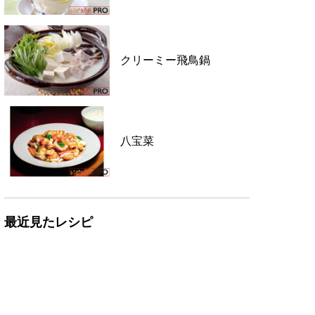
クリーミー飛鳥鍋
八宝菜
最近見たレシピ