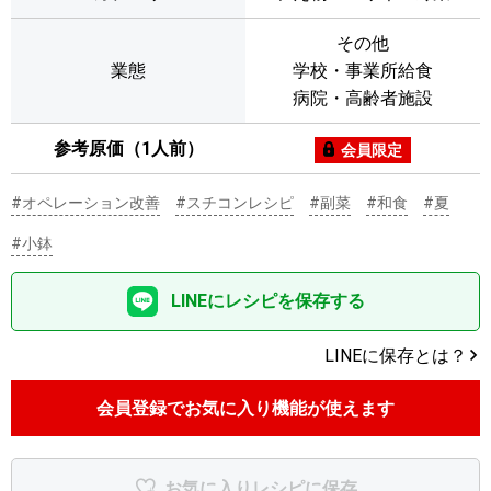
その他
業態
学校・事業所給食
病院・高齢者施設
参考原価（1人前）
会員限定
#オペレーション改善
#スチコンレシピ
#副菜
#和食
#夏
#小鉢
LINEにレシピを保存する
LINEに保存とは？
会員登録でお気に入り機能が使えます
お気に入りレシピに保存