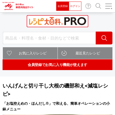
会員登録
ログイン
お問
検索
い合
わせ
検索
お気に入りレシピ
最近見たレシピ
会員登録でお気に入り機能が使えます
いんげんと切り干し大根の磯部和え<減塩レシ
ピ>
「お塩控えめの・ほんだし®」で和える、簡単オペレーションの小
鉢メニュー