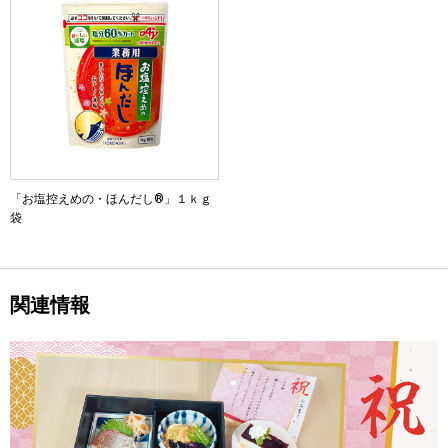
「お塩控えめの・ほんだし®」１ｋｇ
袋
関連情報