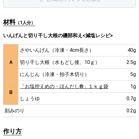
材料
（1人分）
いんげんと切り干し大根の磯部和え<減塩レシピ>
さやいんげん（冷凍・4cm長さ）
40g
Ａ
切り干し大根（水もどし後、10ｇ）
2.5g
にんじん（冷凍・拍子木切り）
5g
「お塩控えめの・ほんだし®」１ｋｇ袋
1g
Ｂ
しょうゆ
0.7g
刻みのり
0.2g
作り方