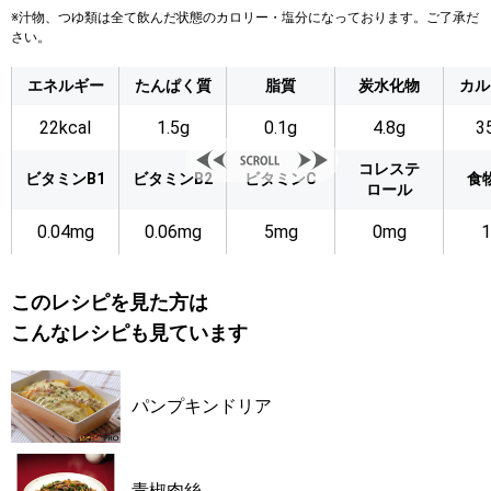
※汁物、つゆ類は全て飲んだ状態のカロリー・塩分になっております。ご了承だ
さい。
エネルギー
たんぱく質
脂質
炭水化物
カル
22kcal
1.5g
0.1g
4.8g
3
コレステ
ビタミンB1
ビタミンB2
ビタミンC
食
ロール
0.04mg
0.06mg
5mg
0mg
1
このレシピを見た方は
こんなレシピも見ています
パンプキンドリア
青椒肉絲