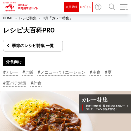
会員登録
ログイン
お
検索
HOME
レシピ特集
8月「カレー特集」
問
い
レシピ大百科PRO
合
わ
季節のレシピ特集 一覧
せ
外食向け
#カレー
#ご飯
#メニューバリエーション
#主食
#夏
#夏バテ対策
#外食