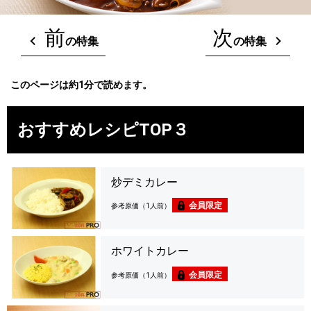
前
次
の特集
の特集
このページは約1分で読めます。
おすすめレシピTOP３
炒デミカレー
会員限定
参考原価（1人前）
ホワイトカレー
会員限定
参考原価（1人前）