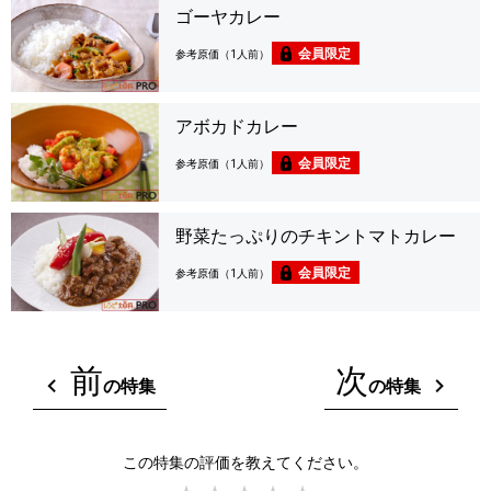
ゴーヤカレー
会員限定
参考原価（1人前）
アボカドカレー
会員限定
参考原価（1人前）
野菜たっぷりのチキントマトカレー
会員限定
参考原価（1人前）
前
次
の特集
の特集
この特集の評価を教えてください。