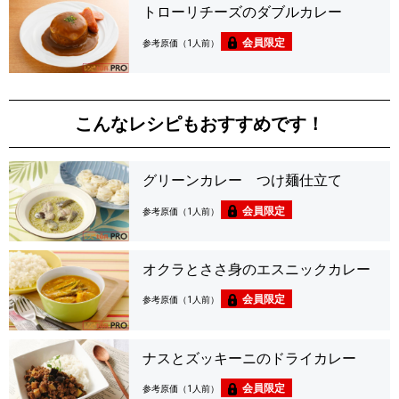
トローリチーズのダブルカレー
会員限定
参考原価（1人前）
こんなレシピもおすすめです！
グリーンカレー つけ麺仕立て
会員限定
参考原価（1人前）
オクラとささ身のエスニックカレー
会員限定
参考原価（1人前）
ナスとズッキーニのドライカレー
会員限定
参考原価（1人前）