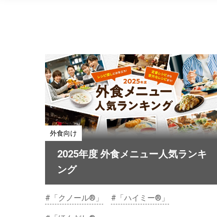
外食向け
2025年度 外食メニュー人気ランキ
ング
#「クノール®」
#「ハイミー®」