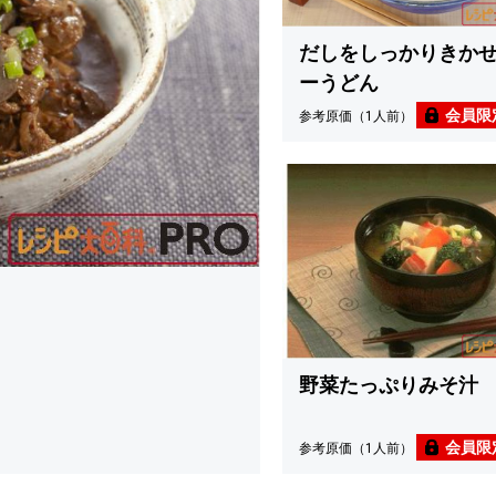
だしをしっかりきか
ーうどん
会員限
参考原価（1人前）
野菜たっぷりみそ汁
会員限
参考原価（1人前）