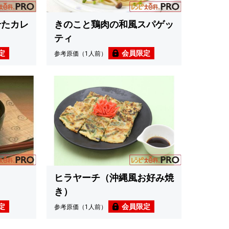
せたカレ
きのこと鶏肉の和風スパゲッ
ティ
定
会員限定
参考原価（1人前）
ヒラヤーチ（沖縄風お好み焼
き）
定
会員限定
参考原価（1人前）