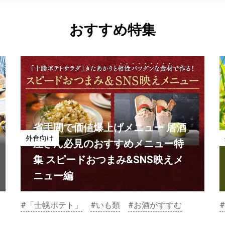
おすすめ特集
省手間で価値爆上げメニュー 居酒
外食向け
屋さん必見のおすすめメニュー特
集 スピードおつまみ&SNS映えメ
ニュー編
#「士幌ポテト」
#いも類
#お酒がすすむ
#