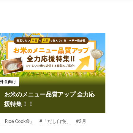
外食向け
お米のメニュー品質アップ 全力応
援特集！！
「Rice Cook®」
#「だし自慢」
#2月