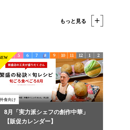
もっと見る
NEW
外食向け
夏の即戦力シリーズ 忙しくてもさ
っと出せる！シン中華
外食向け
「Cook Do®」
#7月
#8月
8月「実力派シェフの創作中華」
【販促カレンダー】