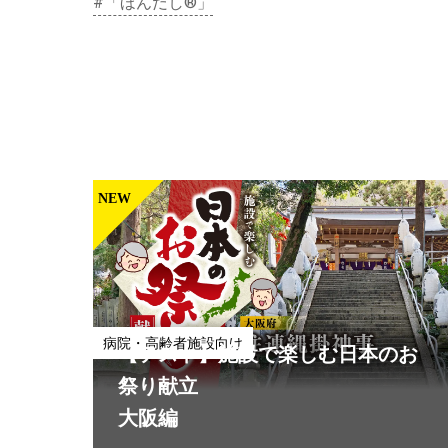
#「ほんだし®」
NEW
北海道十勝ポテトサラダ アンチョ
外食向け
ビガーリック パッと開けて簡単ア
レンジ！お店独自のポテトサラダ
に。
病院・高齢者施設向け
【テスト】施設で楽しむ日本のお
#ポテトサラダ
#外食
#客単価UP
祭り献立
大阪編