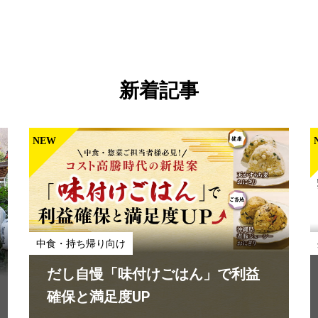
新着記事
NEW
外食向け
ビュッフェ＆シェアメニュー “終わ
らない夏”のメニューづくりを、も
っと手軽に。
中食・持ち帰り向け
#「クノール®」
#6月
#7月
#
だし自慢「味付けごはん」で利益
確保と満足度UP