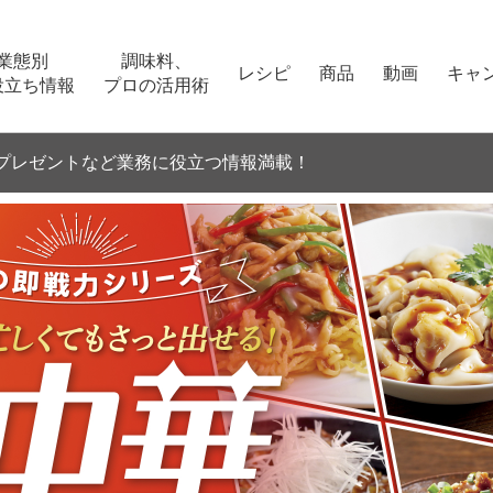
業態別
調味料、
レシピ
商品
動画
キャ
役立ち情報
プロの活用術
プレゼントなど
業務に役立つ情報満載！