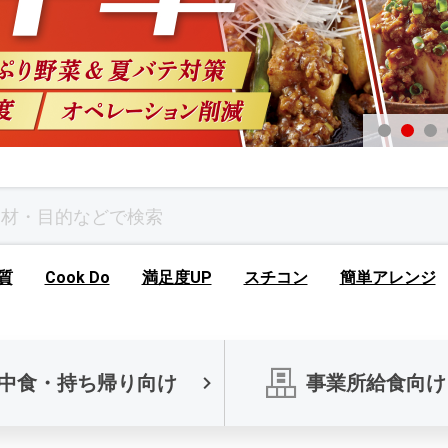
質
Cook Do
満足度UP
スチコン
簡単アレンジ
中食・持ち帰り向け
事業所給食向け