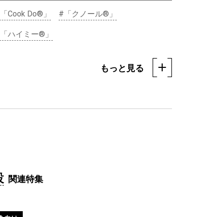
「Cook Do®」
#「クノール®」
#「ハイミー®」
もっと見る
外食向け
7月「いつも賑わう愛され居酒屋 」
設
【販促カレンダー】
関連特集
#「クノール®」
#「だし自慢」