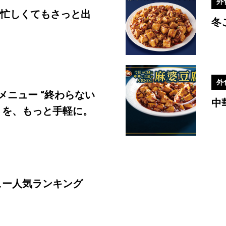
外
#ご当地メニュー
 忙しくてもさっと出
冬
外
メニュー “終わらない
中
りを、もっと手軽に。
ニュー人気ランキング