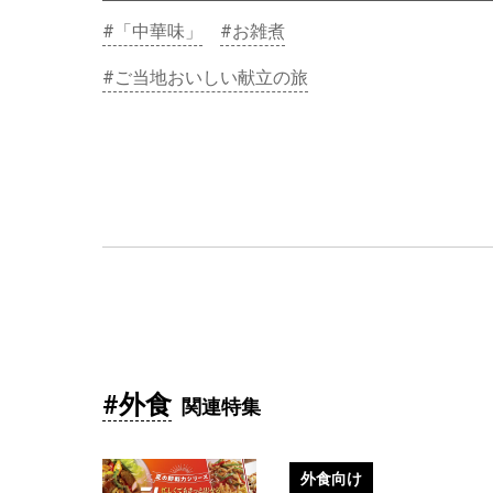
#「中華味」
#お雑煮
#ご当地おいしい献立の旅
北海道十勝ポテトサラダ アンチョ
外食向け
ビガーリック パッと開けて簡単ア
レンジ！お店独自のポテトサラダ
#外食
に。
関連特集
#ポテトサラダ
#外食
#客単価UP
外食向け