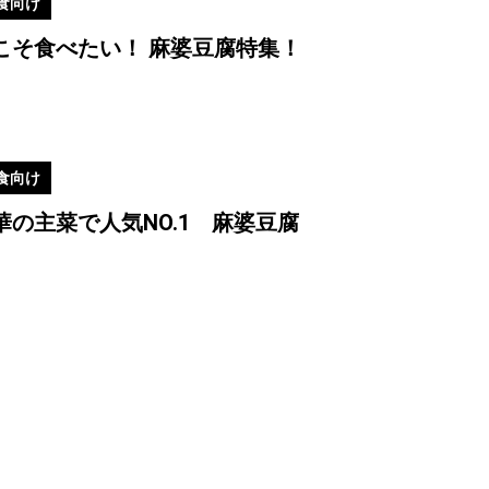
食向け
#「味の素Ⓢ®」
こそ食べたい！ 麻婆豆腐特集！
食向け
華の主菜で人気NO.1 麻婆豆腐