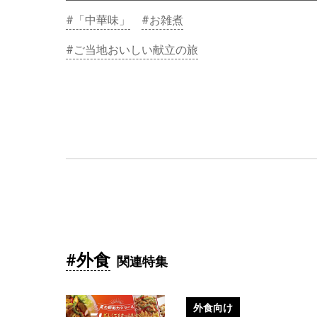
#「中華味」
#お雑煮
#ご当地おいしい献立の旅
北海道十勝ポテトサラダ アンチョ
外食向け
ビガーリック パッと開けて簡単ア
レンジ！お店独自のポテトサラダ
#外食
に。
関連特集
#ポテトサラダ
#外食
#客単価UP
外食向け