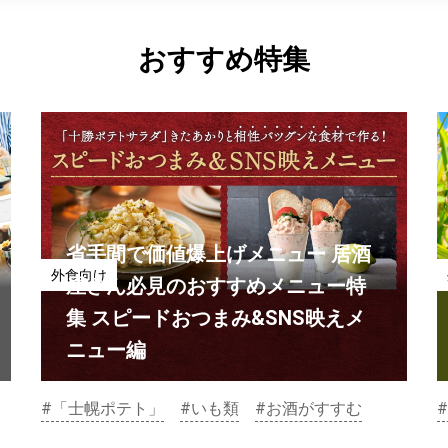
おすすめ特集
省手間で価値爆上げメニュー 居酒
外食向け
屋さん必見のおすすめメニュー特
集 スピードおつまみ&SNS映えメ
ニュー編
#「士幌ポテト」
#いも類
#お酒がすすむ
#