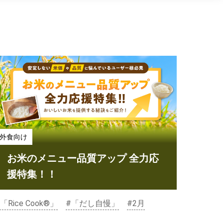
外食向け
お米のメニュー品質アップ 全力応
援特集！！
「Rice Cook®」
#「だし自慢」
#2月