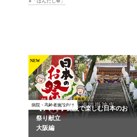
#「ほんだし®」
NEW
北海道十勝ポテトサラダ アンチョ
外食向け
ビガーリック パッと開けて簡単ア
レンジ！お店独自のポテトサラダ
に。
病院・高齢者施設向け
【テスト】施設で楽しむ日本のお
#ポテトサラダ
#外食
#客単価UP
祭り献立
大阪編