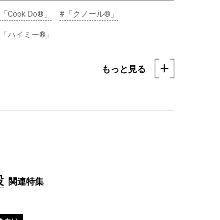
「Cook Do®」
#「クノール®」
#「ハイミー®」
もっと見る
外食向け
7月「いつも賑わう愛され居酒屋 」
設
【販促カレンダー】
関連特集
#「クノール®」
#「だし自慢」