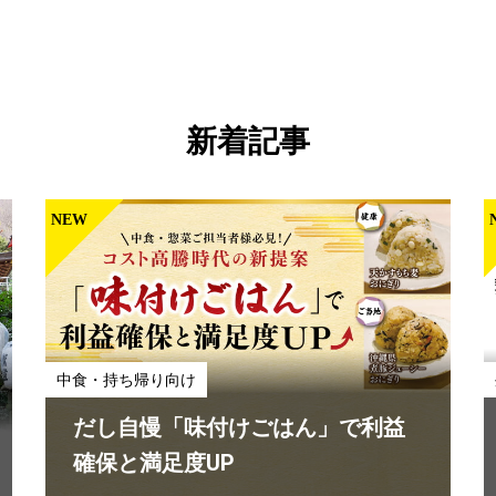
新着記事
NEW
外食向け
ビュッフェ＆シェアメニュー “終わ
らない夏”のメニューづくりを、も
っと手軽に。
中食・持ち帰り向け
#「クノール®」
#6月
#7月
#
だし自慢「味付けごはん」で利益
確保と満足度UP