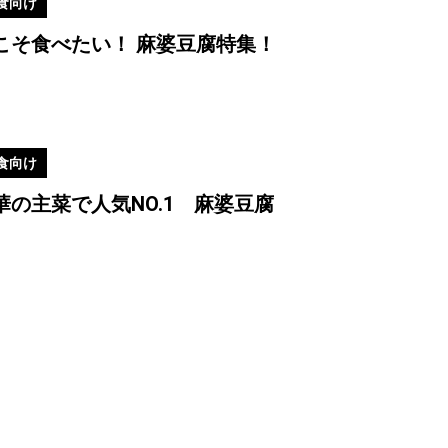
食向け
#「味の素Ⓢ®」
こそ食べたい！ 麻婆豆腐特集！
食向け
華の主菜で人気NO.1 麻婆豆腐