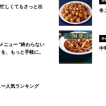
外
#ご当地メニュー
 忙しくてもさっと出
冬
外
メニュー “終わらない
中
りを、もっと手軽に。
ニュー人気ランキング