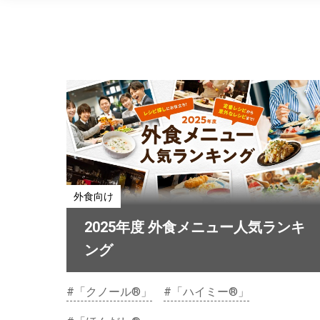
外食向け
2025年度 外食メニュー人気ランキ
ング
#「クノール®」
#「ハイミー®」