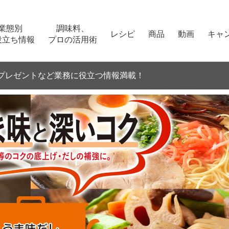
業態別
調味料、
レシピ
商品
動画
キャ
役立ち情報
プロの活用術
プレゼントなど
業務に役立つ情報満載！