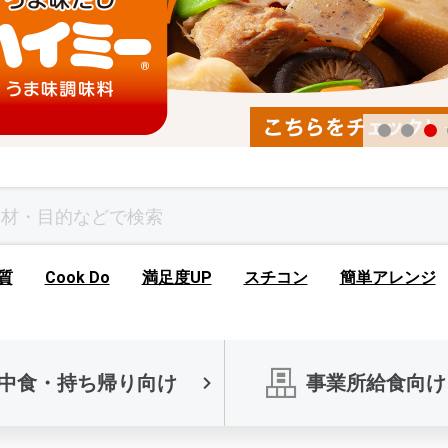
質
Cook Do
満足度UP
スチコン
簡単アレンジ
中食・持ち帰り向け
事業所給食向け