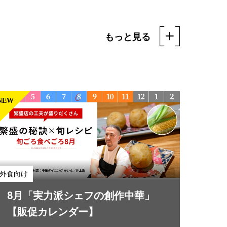
もっと見る
NEW
外食向け
夏の即戦力シリーズ 忙しくてもさ
っと出せる！シン中華
外食向け
「Cook Do®」
#7月
#8月
8月「実力派シェフの創作中華」
【販促カレンダー】