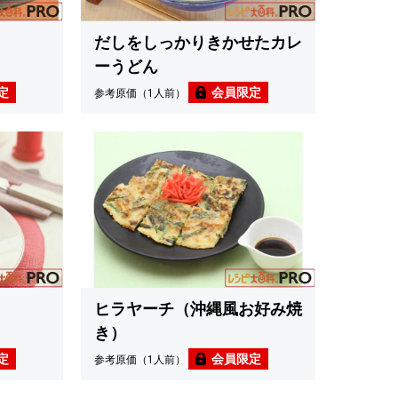
だしをしっかりきかせたカレ
ーうどん
定
会員限定
参考原価（1人前）
ヒラヤーチ（沖縄風お好み焼
き）
定
会員限定
参考原価（1人前）