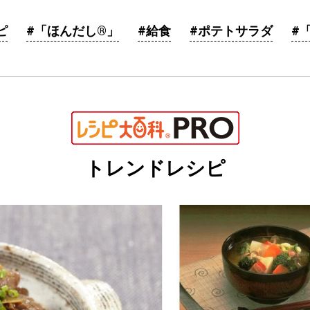
ピ
#「ほんだし®」
#給食
#ポテトサラダ
#
トレンドレシピ